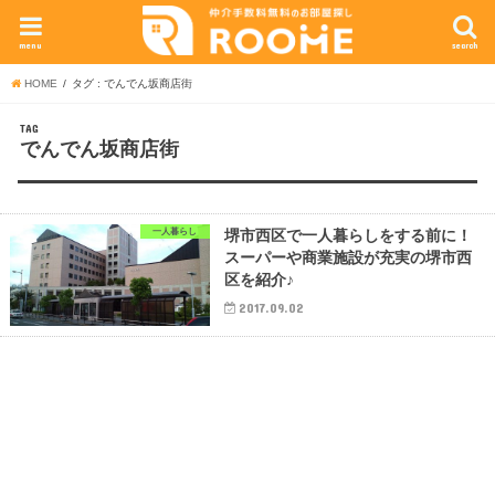
menu
search
HOME
タグ : でんでん坂商店街
TAG
でんでん坂商店街
一人暮らし
堺市西区で一人暮らしをする前に！
スーパーや商業施設が充実の堺市西
区を紹介♪
2017.09.02