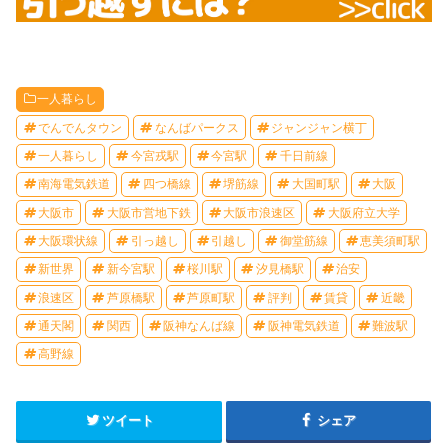
一人暮らし
でんでんタウン
なんばパークス
ジャンジャン横丁
一人暮らし
今宮戎駅
今宮駅
千日前線
南海電気鉄道
四つ橋線
堺筋線
大国町駅
大阪
大阪市
大阪市営地下鉄
大阪市浪速区
大阪府立大学
大阪環状線
引っ越し
引越し
御堂筋線
恵美須町駅
新世界
新今宮駅
桜川駅
汐見橋駅
治安
浪速区
芦原橋駅
芦原町駅
評判
賃貸
近畿
通天閣
関西
阪神なんば線
阪神電気鉄道
難波駅
高野線
ツイート
シェア