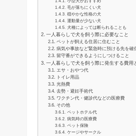
小型犬がおすすめ
毛が落ちにくい犬
穏やかな性格の犬
運動量が少ない犬
犬種によっては断られることも
一人暮らしで犬を飼う際に必要なこと
ペットが飼える住居に住むこと
病気や事故など緊急時に預ける先を確
留守番ができるようにしつけること
一人暮らしで犬を飼う際に発生する費用
エサ・おやつ代
トイレ用品
光熱費
去勢・避妊手術代
ワクチン代・健診代などの医療費
その他
ペットホテル代
病気時の医療費
ペット保険
ケージやサークル