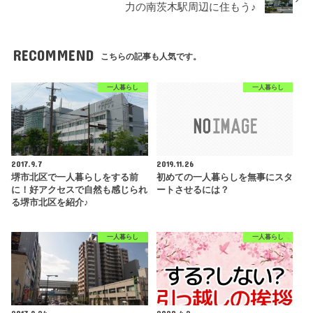
力の南茨木駅周辺に住もう♪
RECOMMEND
こちらの記事も人気です。
一人暮らし
一人暮らし
2017.9.7
2019.11.26
堺市北区で一人暮らしをする前
初めての一人暮らしを無事にスタ
に！好アクセスで自然も感じられ
ートさせるには？
る堺市北区を紹介♪
一人暮らし
一人暮らし
2017.9.24
2020.4.2