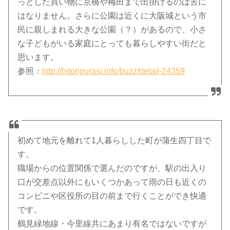
っとした買い物に京橋や梅田まで出掛けるのは苦に
はなりません。さらに公園は近くに大阪城という市
民に親しまれる大きな公園（？）があるので、小さ
な子どもがいる家庭にとっても暮らしやすい街だと
思います。
参照：
http://hitorigurasi.info/buzz/detail-24359
初めて地元を離れて1人暮らしした町が蒲生四丁目で
す。
職場からの位置関係で選んだのですが、駅の出入り
口が交差点以外にもいくつかあって雨の日も近くの
コンビニや区役所の目の前まで行くことができ快適
です。
鶴見緑地線・今里線共にあまり有名ではないですが