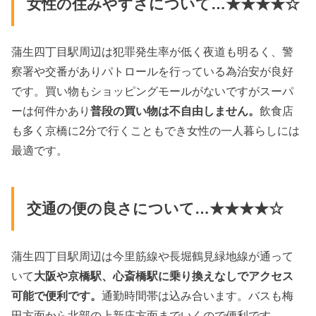
女性の住みやすさについて…★★★★☆
蒲生四丁目駅周辺は犯罪発生率が低く夜道も明るく、警
察署や交番がありパトロールを行っている為治安が良好
です。買い物もショッピングモールがないですがスーパ
ーは何件かあり
普段の買い物は不自由しません。
飲食店
も多く京橋に2分で行くこともでき女性の一人暮らしには
最適です。
交通の便の良さについて…★★★★☆
蒲生四丁目駅周辺は今里筋線や長堀鶴見緑地線が通って
いて
大阪や京橋駅、心斎橋駅に乗り換えなしでアクセス
可能で便利です。
通勤時間帯は込み合います。バスも梅
田方面から北部の上新庄方面までいくので便利です。