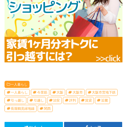
一人暮らし
一人暮らし
今里筋
大阪
大阪市
大阪市営地下鉄
引っ越し
引越し
治安
評判
賃貸
近畿
長堀鶴見緑地線
関西